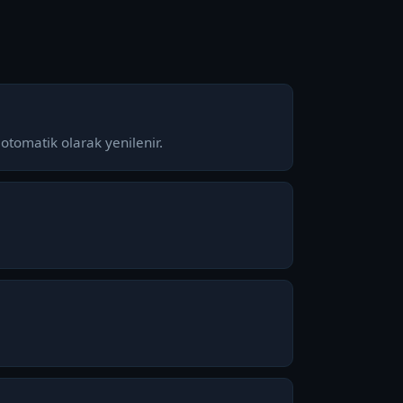
 otomatik olarak yenilenir.