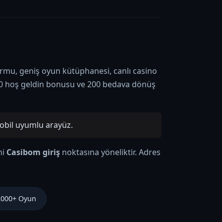
formu, geniş oyun kütüphanesi, canlı casino
150 hoş geldin bonusu ve 200 bedava dönüş
mobil uyumlu arayüz.
ni
Casibom giriş
noktasına yöneliktir. Adres
2000+ Oyun