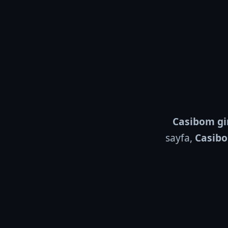
Casibom gi
sayfa,
Casib