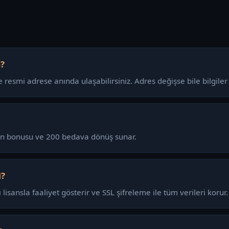
m?
e resmi adrese anında ulaşabilirsiniz. Adres değişse bile bilgiler
in bonusu ve 200 bedava dönüş sunar.
i?
isansla faaliyet gösterir ve SSL şifreleme ile tüm verileri korur.