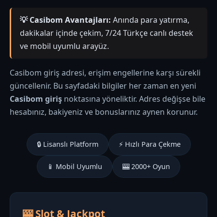
💡 Casibom Avantajları:
Anında para yatırma,
dakikalar içinde çekim, 7/24 Türkçe canlı destek
ve mobil uyumlu arayüz.
Casibom giriş adresi, erişim engellerine karşı sürekli
güncellenir. Bu sayfadaki bilgiler her zaman en yeni
Casibom giriş
noktasına yöneliktir. Adres değişse bile
hesabınız, bakiyeniz ve bonuslarınız aynen korunur.
🔒 Lisanslı Platform
⚡ Hızlı Para Çekme
📱 Mobil Uyumlu
🎰 2000+ Oyun
🎰 Slot & Jackpot