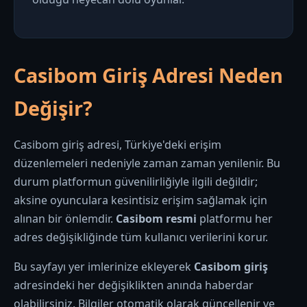
Casibom Giriş Adresi Neden
Değişir?
Casibom giriş adresi, Türkiye'deki erişim
düzenlemeleri nedeniyle zaman zaman yenilenir. Bu
durum platformun güvenilirliğiyle ilgili değildir;
aksine oyunculara kesintisiz erişim sağlamak için
alınan bir önlemdir.
Casibom resmi
platformu her
adres değişikliğinde tüm kullanıcı verilerini korur.
Bu sayfayı yer imlerinize ekleyerek
Casibom giriş
adresindeki her değişiklikten anında haberdar
olabilirsiniz. Bilgiler otomatik olarak güncellenir ve