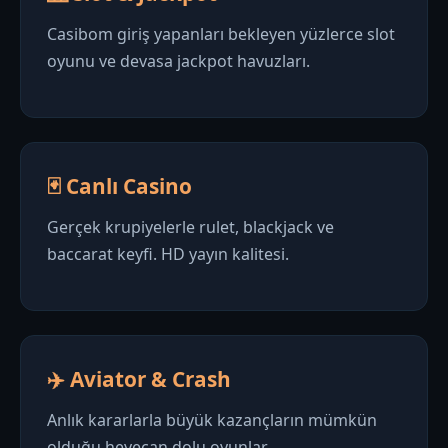
Casibom giriş yapanları bekleyen yüzlerce slot
oyunu ve devasa jackpot havuzları.
🃏 Canlı Casino
Gerçek krupiyelerle rulet, blackjack ve
baccarat keyfi. HD yayın kalitesi.
✈️ Aviator & Crash
Anlık kararlarla büyük kazançların mümkün
olduğu heyecan dolu oyunlar.