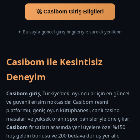
🚀 Casibom Giriş Bilgileri
✦ Bu sayfa güncel giriş bilgileriyle sürekli yenilenir
Casibom ile Kesintisiz
Deneyim
Casibom giriş
, Türkiye'deki oyuncular için en güncel
ve güvenli erişim noktasıdır. Casibom resmi
platformu, geniş oyun kütüphanesi, canlı casino
masaları ve yüksek oranlı spor bahisleriyle öne çıkar.
Casibom
fırsatları arasında yeni üyelere özel %150
hoş geldin bonusu ve 200 bedava dönüş yer alır.