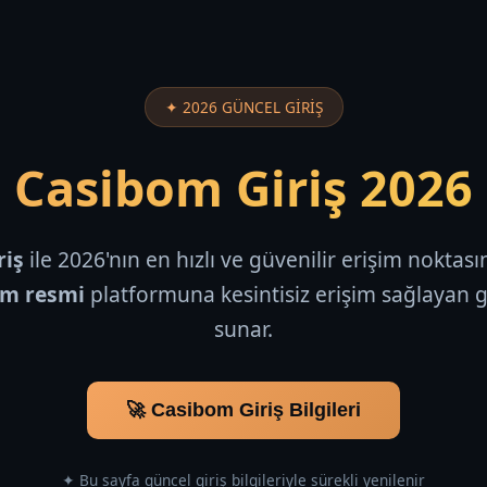
✦ 2026 GÜNCEL GİRİŞ
Casibom Giriş 2026
riş
ile 2026'nın en hızlı ve güvenilir erişim noktası
om resmi
platformuna kesintisiz erişim sağlayan gü
sunar.
🚀 Casibom Giriş Bilgileri
✦ Bu sayfa güncel giriş bilgileriyle sürekli yenilenir