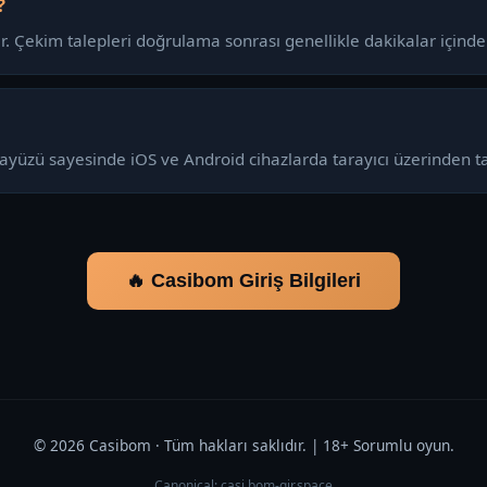
?
 Çekim talepleri doğrulama sonrası genellikle dakikalar içinde 
ayüzü sayesinde iOS ve Android cihazlarda tarayıcı üzerinden ta
🔥 Casibom Giriş Bilgileri
© 2026 Casibom · Tüm hakları saklıdır. | 18+ Sorumlu oyun.
Canonical: casi.bom-gir.space