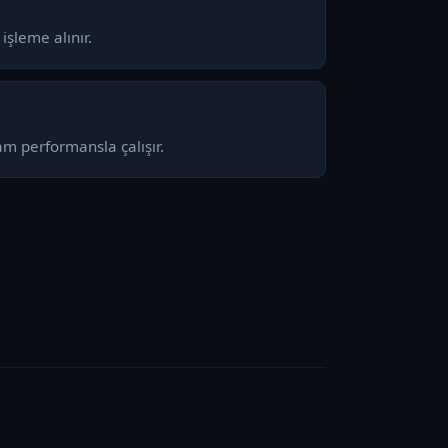
işleme alınır.
m performansla çalışır.