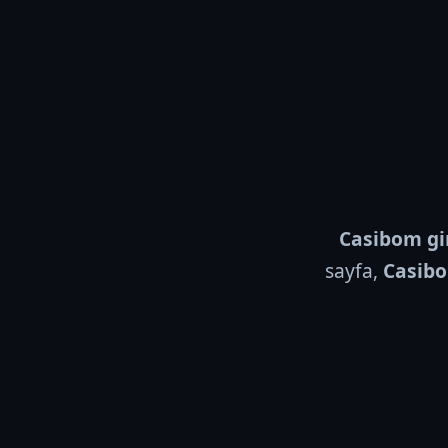
Casibom gi
sayfa,
Casib