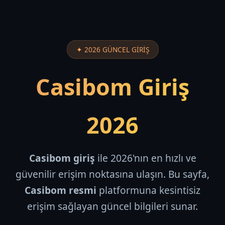
✦ 2026 GÜNCEL GİRİŞ
Casibom Giriş
2026
Casibom giriş
ile 2026'nın en hızlı ve
güvenilir erişim noktasına ulaşın. Bu sayfa,
Casibom resmi
platformuna kesintisiz
erişim sağlayan güncel bilgileri sunar.