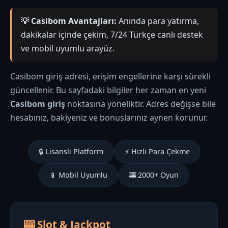
💡 Casibom Avantajları:
Anında para yatırma,
dakikalar içinde çekim, 7/24 Türkçe canlı destek
ve mobil uyumlu arayüz.
Casibom giriş adresi, erişim engellerine karşı sürekli
güncellenir. Bu sayfadaki bilgiler her zaman en yeni
Casibom giriş
noktasına yöneliktir. Adres değişse bile
hesabınız, bakiyeniz ve bonuslarınız aynen korunur.
🔒 Lisanslı Platform
⚡ Hızlı Para Çekme
📱 Mobil Uyumlu
🎰 2000+ Oyun
🎰 Slot & Jackpot