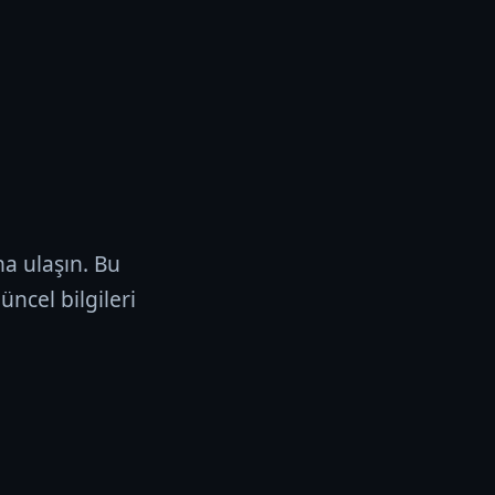
na ulaşın. Bu
ncel bilgileri