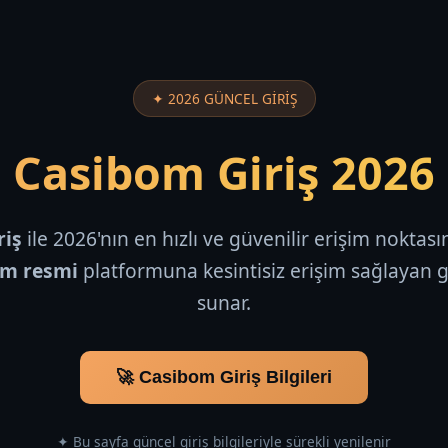
✦ 2026 GÜNCEL GİRİŞ
Casibom Giriş 2026
riş
ile 2026'nın en hızlı ve güvenilir erişim noktası
om resmi
platformuna kesintisiz erişim sağlayan gü
sunar.
🚀 Casibom Giriş Bilgileri
✦ Bu sayfa güncel giriş bilgileriyle sürekli yenilenir