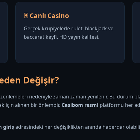
🃏 Canlı Casino
Gerçek krupiyelerle rulet, blackjack ve
baccarat keyfi. HD yayın kalitesi.
eden Değişir?
üzenlemeleri nedeniyle zaman zaman yenilenir. Bu durum platfo
k için alınan bir önlemdir.
Casibom resmi
platformu her adr
 giriş
adresindeki her değişiklikten anında haberdar olabilir