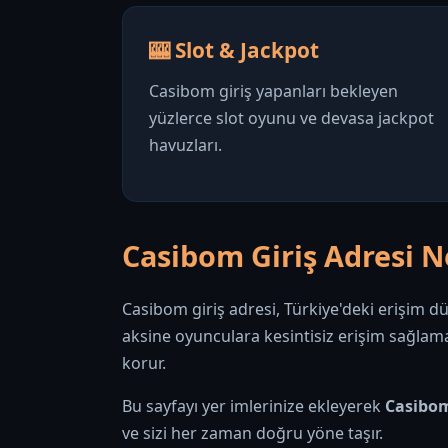
🎰 Slot & Jackpot
Casibom giriş yapanları bekleyen
yüzlerce slot oyunu ve devasa jackpot
havuzları.
Casibom Giriş Adresi N
Casibom giriş adresi, Türkiye'deki erişim d
aksine oyunculara kesintisiz erişim sağlama
korur.
Bu sayfayı yer imlerinize ekleyerek
Casibom
ve sizi her zaman doğru yöne taşır.