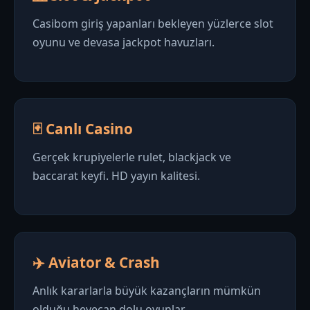
Casibom giriş yapanları bekleyen yüzlerce slot
oyunu ve devasa jackpot havuzları.
🃏 Canlı Casino
Gerçek krupiyelerle rulet, blackjack ve
baccarat keyfi. HD yayın kalitesi.
✈️ Aviator & Crash
Anlık kararlarla büyük kazançların mümkün
olduğu heyecan dolu oyunlar.