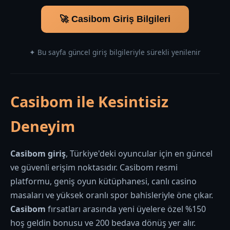
🚀 Casibom Giriş Bilgileri
✦ Bu sayfa güncel giriş bilgileriyle sürekli yenilenir
Casibom ile Kesintisiz
Deneyim
Casibom giriş
, Türkiye'deki oyuncular için en güncel
ve güvenli erişim noktasıdır. Casibom resmi
platformu, geniş oyun kütüphanesi, canlı casino
masaları ve yüksek oranlı spor bahisleriyle öne çıkar.
Casibom
fırsatları arasında yeni üyelere özel %150
hoş geldin bonusu ve 200 bedava dönüş yer alır.