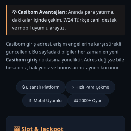
💡 Casibom Avantajları:
Anında para yatırma,
dakikalar içinde çekim, 7/24 Türkçe canlı destek
ve mobil uyumlu arayüz.
Casibom giriş adresi, erişim engellerine karşı sürekli
güncellenir. Bu sayfadaki bilgiler her zaman en yeni
Casibom giriş
noktasına yöneliktir. Adres değişse bile
hesabınız, bakiyeniz ve bonuslarınız aynen korunur.
🔒 Lisanslı Platform
⚡ Hızlı Para Çekme
📱 Mobil Uyumlu
🎰 2000+ Oyun
🎰 Slot & Jackpot