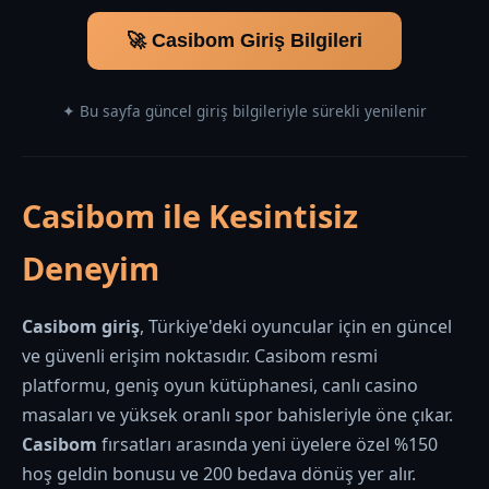
🚀 Casibom Giriş Bilgileri
✦ Bu sayfa güncel giriş bilgileriyle sürekli yenilenir
Casibom ile Kesintisiz
Deneyim
Casibom giriş
, Türkiye'deki oyuncular için en güncel
ve güvenli erişim noktasıdır. Casibom resmi
platformu, geniş oyun kütüphanesi, canlı casino
masaları ve yüksek oranlı spor bahisleriyle öne çıkar.
Casibom
fırsatları arasında yeni üyelere özel %150
hoş geldin bonusu ve 200 bedava dönüş yer alır.