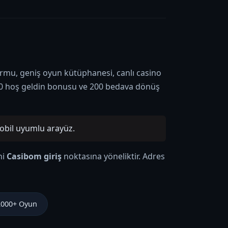
formu, geniş oyun kütüphanesi, canlı casino
150 hoş geldin bonusu ve 200 bedava dönüş
mobil uyumlu arayüz.
ni
Casibom giriş
noktasına yöneliktir. Adres
2000+ Oyun