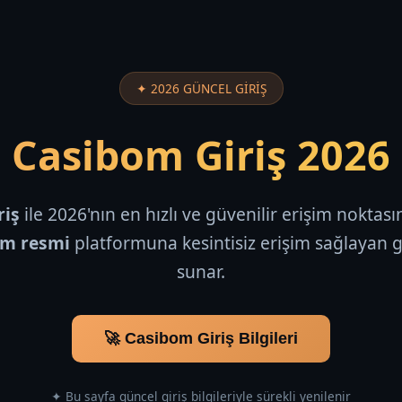
✦ 2026 GÜNCEL GİRİŞ
Casibom Giriş 2026
riş
ile 2026'nın en hızlı ve güvenilir erişim noktası
om resmi
platformuna kesintisiz erişim sağlayan gü
sunar.
🚀 Casibom Giriş Bilgileri
✦ Bu sayfa güncel giriş bilgileriyle sürekli yenilenir