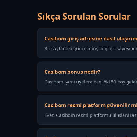
Sıkça Sorulan Sorular
Casibom giriş adresine nasıl ulaşırı
Bu sayfadaki güncel giriş bilgileri sayesind
Casibom bonus nedir?
Casibom, yeni üyelere özel %150 hoş geld
Casibom resmi platform güvenilir m
Evet, Casibom resmi platformu uluslararası l