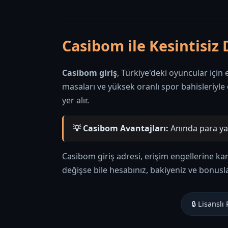
Casibom ile Kesintisiz
Casibom giriş
, Türkiye'deki oyuncular için
masaları ve yüksek oranlı spor bahisleriyle 
yer alır.
💡 Casibom Avantajları:
Anında para yat
Casibom giriş adresi, erişim engellerine kar
değişse bile hesabınız, bakiyeniz ve bonusl
🔒 Lisanslı