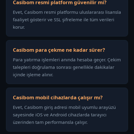
Casibom resmi platform güvenilir mi?
Evet, Casibom resmi platformu uluslararası lisansla
faaliyet gösterir ve SSL şifreleme ile tüm verileri
korur.
Casibom para çekme ne kadar sürer?
Para yatırma işlemleri anında hesaba geçer. Çekim
talepleri doğrulama sonrası genellikle dakikalar
içinde işleme alınır.
Casibom mobil cihazlarda çalışır mı?
Evet, Casibom giriş adresi mobil uyumlu arayüzü
sayesinde iOS ve Android cihazlarda tarayıcı
üzerinden tam performansla çalışır.