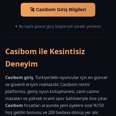
🚀 Casibom Giriş Bilgileri
✦ Bu sayfa güncel giriş bilgileriyle sürekli yenilenir
Casibom ile Kesintisiz
Deneyim
Casibom giriş
, Türkiye'deki oyuncular için en güncel
ve güvenli erişim noktasıdır. Casibom resmi
platformu, geniş oyun kütüphanesi, canlı casino
masaları ve yüksek oranlı spor bahisleriyle öne çıkar.
Casibom
fırsatları arasında yeni üyelere özel %150
hoş geldin bonusu ve 200 bedava dönüş yer alır.