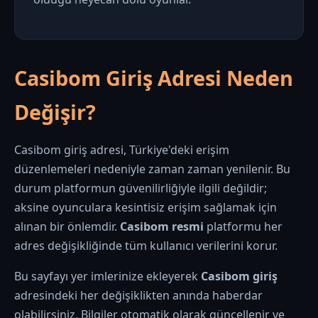
Casibom Giriş Adresi Neden
Değişir?
Casibom giriş adresi, Türkiye'deki erişim
düzenlemeleri nedeniyle zaman zaman yenilenir. Bu
durum platformun güvenilirliğiyle ilgili değildir;
aksine oyunculara kesintisiz erişim sağlamak için
alınan bir önlemdir.
Casibom resmi
platformu her
adres değişikliğinde tüm kullanıcı verilerini korur.
Bu sayfayı yer imlerinize ekleyerek
Casibom giriş
adresindeki her değişiklikten anında haberdar
olabilirsiniz. Bilgiler otomatik olarak güncellenir ve