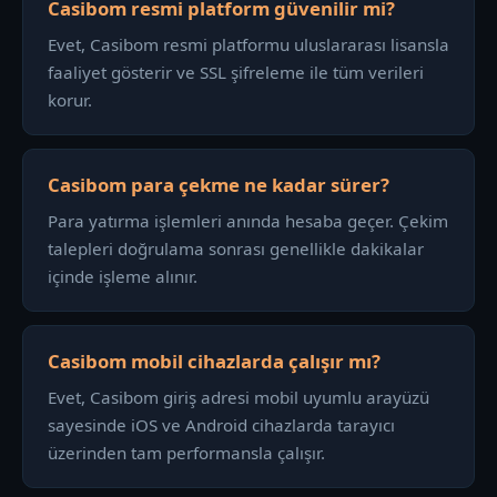
Casibom resmi platform güvenilir mi?
Evet, Casibom resmi platformu uluslararası lisansla
faaliyet gösterir ve SSL şifreleme ile tüm verileri
korur.
Casibom para çekme ne kadar sürer?
Para yatırma işlemleri anında hesaba geçer. Çekim
talepleri doğrulama sonrası genellikle dakikalar
içinde işleme alınır.
Casibom mobil cihazlarda çalışır mı?
Evet, Casibom giriş adresi mobil uyumlu arayüzü
sayesinde iOS ve Android cihazlarda tarayıcı
üzerinden tam performansla çalışır.