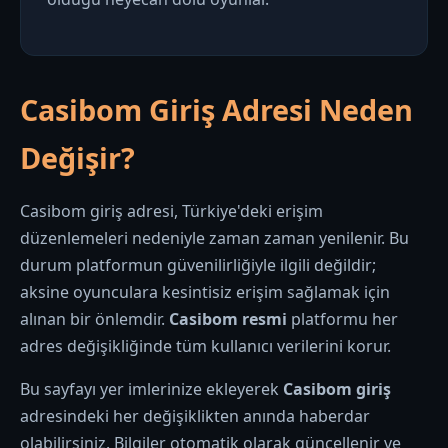
Casibom Giriş Adresi Neden
Değişir?
Casibom giriş adresi, Türkiye'deki erişim
düzenlemeleri nedeniyle zaman zaman yenilenir. Bu
durum platformun güvenilirliğiyle ilgili değildir;
aksine oyunculara kesintisiz erişim sağlamak için
alınan bir önlemdir.
Casibom resmi
platformu her
adres değişikliğinde tüm kullanıcı verilerini korur.
Bu sayfayı yer imlerinize ekleyerek
Casibom giriş
adresindeki her değişiklikten anında haberdar
olabilirsiniz. Bilgiler otomatik olarak güncellenir ve