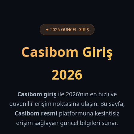
✦ 2026 GÜNCEL GİRİŞ
Casibom Giriş
2026
Casibom giriş
ile 2026'nın en hızlı ve
güvenilir erişim noktasına ulaşın. Bu sayfa,
Casibom resmi
platformuna kesintisiz
erişim sağlayan güncel bilgileri sunar.