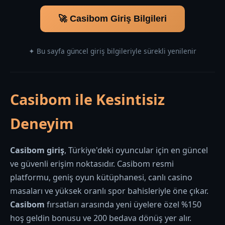
🚀 Casibom Giriş Bilgileri
✦ Bu sayfa güncel giriş bilgileriyle sürekli yenilenir
Casibom ile Kesintisiz
Deneyim
Casibom giriş
, Türkiye'deki oyuncular için en güncel
ve güvenli erişim noktasıdır. Casibom resmi
platformu, geniş oyun kütüphanesi, canlı casino
masaları ve yüksek oranlı spor bahisleriyle öne çıkar.
Casibom
fırsatları arasında yeni üyelere özel %150
hoş geldin bonusu ve 200 bedava dönüş yer alır.