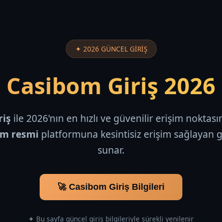
✦ 2026 GÜNCEL GİRİŞ
Casibom Giriş 2026
riş
ile 2026'nın en hızlı ve güvenilir erişim noktası
om resmi
platformuna kesintisiz erişim sağlayan gü
sunar.
🚀 Casibom Giriş Bilgileri
✦ Bu sayfa güncel giriş bilgileriyle sürekli yenilenir