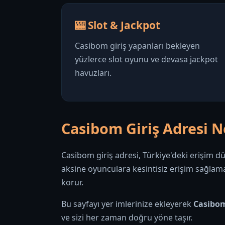
🎰 Slot & Jackpot
Casibom giriş yapanları bekleyen
yüzlerce slot oyunu ve devasa jackpot
havuzları.
Casibom Giriş Adresi N
Casibom giriş adresi, Türkiye'deki erişim d
aksine oyunculara kesintisiz erişim sağlama
korur.
Bu sayfayı yer imlerinize ekleyerek
Casibom
ve sizi her zaman doğru yöne taşır.