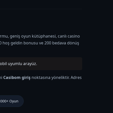
formu, geniş oyun kütüphanesi, canlı casino
150 hoş geldin bonusu ve 200 bedava dönüş
mobil uyumlu arayüz.
ni
Casibom giriş
noktasına yöneliktir. Adres
2000+ Oyun