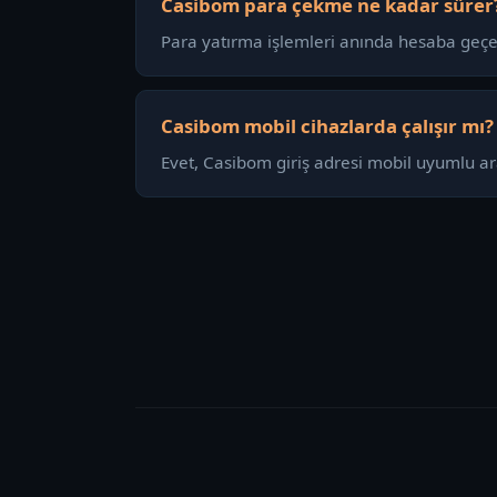
Casibom para çekme ne kadar sürer
Para yatırma işlemleri anında hesaba geçer.
Casibom mobil cihazlarda çalışır mı?
Evet, Casibom giriş adresi mobil uyumlu ar