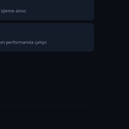
işleme alınır.
m performansla çalışır.