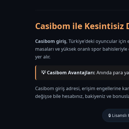
Casibom ile Kesintisiz
Casibom giriş
, Türkiye'deki oyuncular için
masaları ve yüksek oranlı spor bahisleriyle 
yer alır.
💡 Casibom Avantajları:
Anında para yat
Casibom giriş adresi, erişim engellerine kar
değişse bile hesabınız, bakiyeniz ve bonusl
🔒 Lisanslı