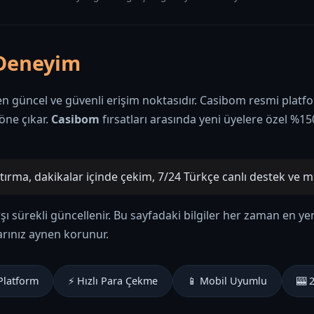
 Deneyim
 en güncel ve güvenli erişim noktasıdır. Casibom resmi plat
öne çıkar.
Casibom
fırsatları arasında yeni üyelere özel %
ırma, dakikalar içinde çekim, 7/24 Türkçe canlı destek ve 
şı sürekli güncellenir. Bu sayfadaki bilgiler her zaman en ye
arınız aynen korunur.
 Platform
⚡ Hızlı Para Çekme
📱 Mobil Uyumlu
🎰 