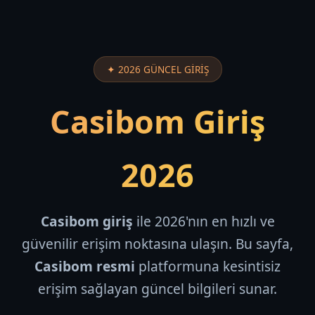
✦ 2026 GÜNCEL GİRİŞ
Casibom Giriş
2026
Casibom giriş
ile 2026'nın en hızlı ve
güvenilir erişim noktasına ulaşın. Bu sayfa,
Casibom resmi
platformuna kesintisiz
erişim sağlayan güncel bilgileri sunar.