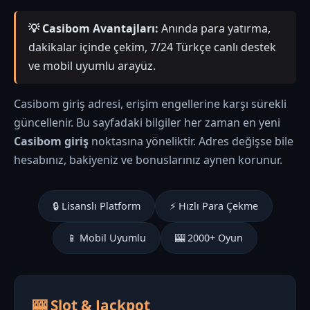
💡 Casibom Avantajları:
Anında para yatırma,
dakikalar içinde çekim, 7/24 Türkçe canlı destek
ve mobil uyumlu arayüz.
Casibom giriş adresi, erişim engellerine karşı sürekli
güncellenir. Bu sayfadaki bilgiler her zaman en yeni
Casibom giriş
noktasına yöneliktir. Adres değişse bile
hesabınız, bakiyeniz ve bonuslarınız aynen korunur.
🔒 Lisanslı Platform
⚡ Hızlı Para Çekme
📱 Mobil Uyumlu
🎰 2000+ Oyun
🎰 Slot & Jackpot