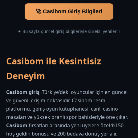
🚀 Casibom Giriş Bilgileri
✦ Bu sayfa güncel giriş bilgileriyle sürekli yenilenir
Casibom ile Kesintisiz
Deneyim
Casibom giriş
, Türkiye'deki oyuncular için en güncel
ve güvenli erişim noktasıdır. Casibom resmi
platformu, geniş oyun kütüphanesi, canlı casino
masaları ve yüksek oranlı spor bahisleriyle öne çıkar.
Casibom
fırsatları arasında yeni üyelere özel %150
hoş geldin bonusu ve 200 bedava dönüş yer alır.