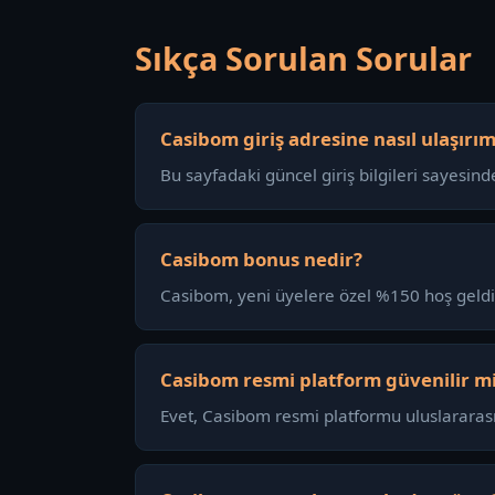
Sıkça Sorulan Sorular
Casibom giriş adresine nasıl ulaşırı
Bu sayfadaki güncel giriş bilgileri sayesind
Casibom bonus nedir?
Casibom, yeni üyelere özel %150 hoş geld
Casibom resmi platform güvenilir m
Evet, Casibom resmi platformu uluslararası l