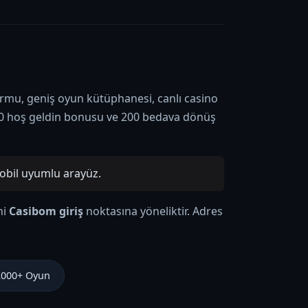
formu, geniş oyun kütüphanesi, canlı casino
150 hoş geldin bonusu ve 200 bedava dönüş
mobil uyumlu arayüz.
ni
Casibom giriş
noktasına yöneliktir. Adres
2000+ Oyun