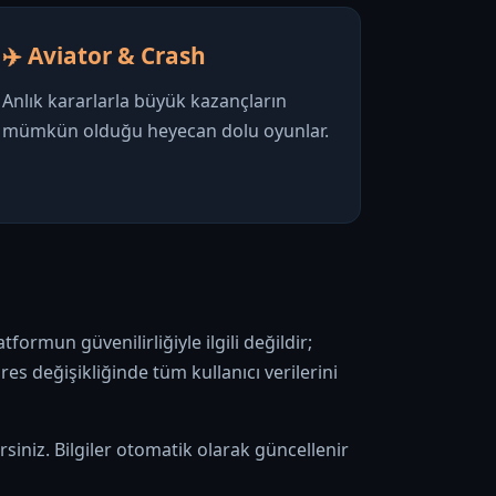
✈️ Aviator & Crash
Anlık kararlarla büyük kazançların
mümkün olduğu heyecan dolu oyunlar.
rmun güvenilirliğiyle ilgili değildir;
es değişikliğinde tüm kullanıcı verilerini
siniz. Bilgiler otomatik olarak güncellenir