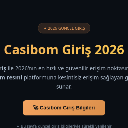
✦ 2026 GÜNCEL GİRİŞ
Casibom Giriş 2026
riş
ile 2026'nın en hızlı ve güvenilir erişim noktası
om resmi
platformuna kesintisiz erişim sağlayan gü
sunar.
🚀 Casibom Giriş Bilgileri
✦ Bu sayfa güncel giriş bilgileriyle sürekli yenilenir