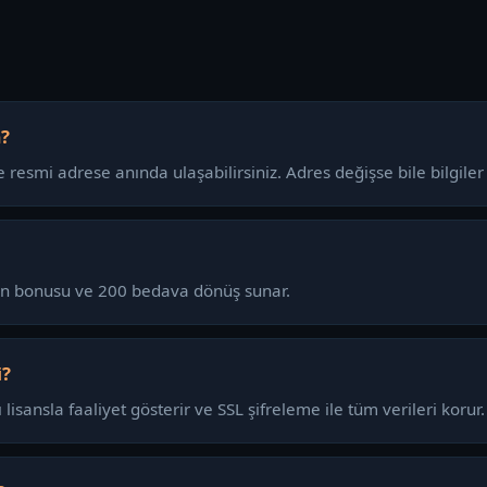
m?
e resmi adrese anında ulaşabilirsiniz. Adres değişse bile bilgiler
in bonusu ve 200 bedava dönüş sunar.
i?
isansla faaliyet gösterir ve SSL şifreleme ile tüm verileri korur.