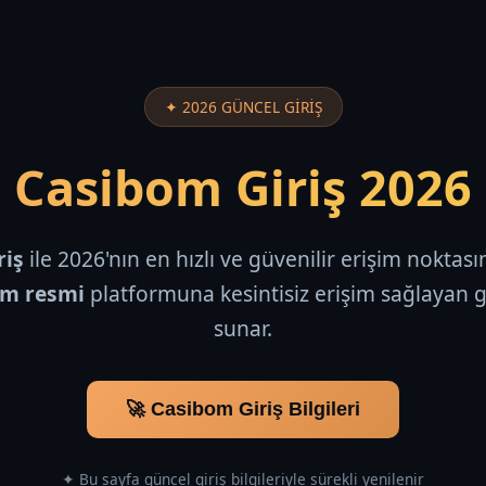
✦ 2026 GÜNCEL GİRİŞ
Casibom Giriş 2026
riş
ile 2026'nın en hızlı ve güvenilir erişim noktası
om resmi
platformuna kesintisiz erişim sağlayan gü
sunar.
🚀 Casibom Giriş Bilgileri
✦ Bu sayfa güncel giriş bilgileriyle sürekli yenilenir