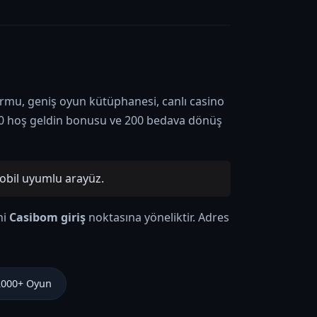
formu, geniş oyun kütüphanesi, canlı casino
150 hoş geldin bonusu ve 200 bedava dönüş
mobil uyumlu arayüz.
ni
Casibom giriş
noktasına yöneliktir. Adres
2000+ Oyun