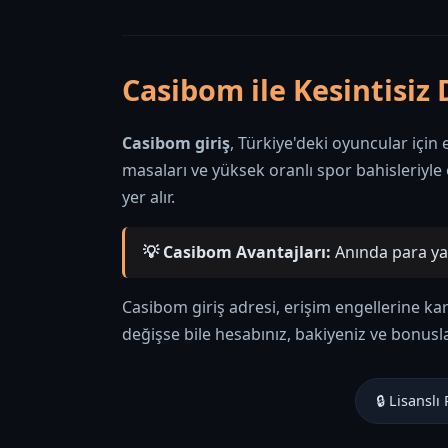
Casibom ile Kesintisiz
Casibom giriş
, Türkiye'deki oyuncular için
masaları ve yüksek oranlı spor bahisleriyle 
yer alır.
💡 Casibom Avantajları:
Anında para yat
Casibom giriş adresi, erişim engellerine kar
değişse bile hesabınız, bakiyeniz ve bonusl
🔒 Lisanslı