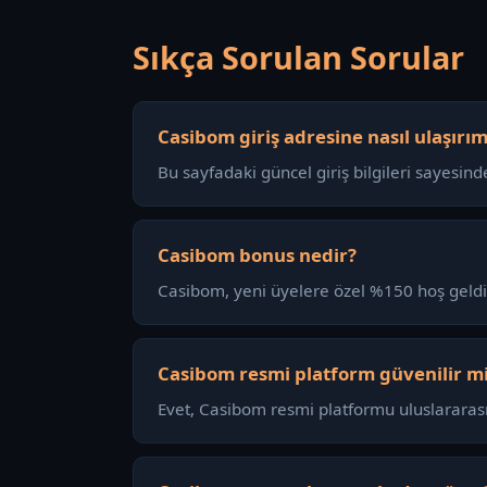
Sıkça Sorulan Sorular
Casibom giriş adresine nasıl ulaşırı
Bu sayfadaki güncel giriş bilgileri sayesind
Casibom bonus nedir?
Casibom, yeni üyelere özel %150 hoş geld
Casibom resmi platform güvenilir m
Evet, Casibom resmi platformu uluslararası l