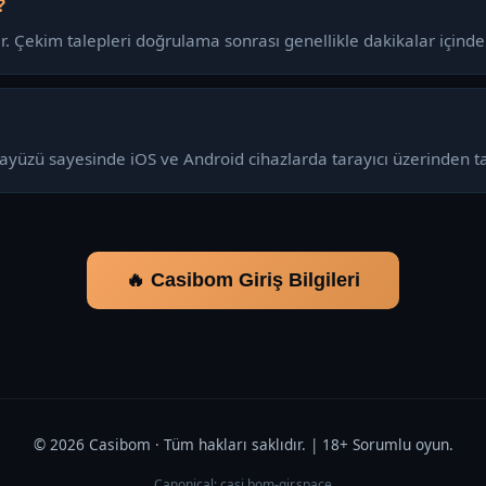
?
 Çekim talepleri doğrulama sonrası genellikle dakikalar içinde 
ayüzü sayesinde iOS ve Android cihazlarda tarayıcı üzerinden ta
🔥 Casibom Giriş Bilgileri
© 2026 Casibom · Tüm hakları saklıdır. | 18+ Sorumlu oyun.
Canonical: casi.bom-gir.space