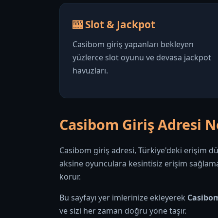
🎰 Slot & Jackpot
Casibom giriş yapanları bekleyen
yüzlerce slot oyunu ve devasa jackpot
havuzları.
Casibom Giriş Adresi N
Casibom giriş adresi, Türkiye'deki erişim d
aksine oyunculara kesintisiz erişim sağlama
korur.
Bu sayfayı yer imlerinize ekleyerek
Casibom
ve sizi her zaman doğru yöne taşır.