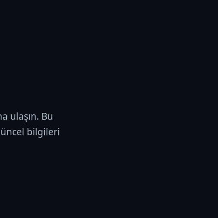
na ulaşın. Bu
ncel bilgileri