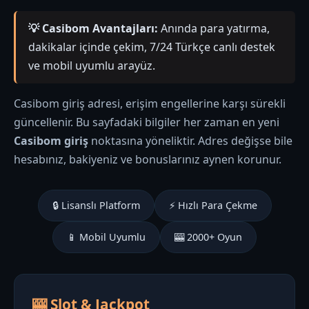
💡 Casibom Avantajları:
Anında para yatırma,
dakikalar içinde çekim, 7/24 Türkçe canlı destek
ve mobil uyumlu arayüz.
Casibom giriş adresi, erişim engellerine karşı sürekli
güncellenir. Bu sayfadaki bilgiler her zaman en yeni
Casibom giriş
noktasına yöneliktir. Adres değişse bile
hesabınız, bakiyeniz ve bonuslarınız aynen korunur.
🔒 Lisanslı Platform
⚡ Hızlı Para Çekme
📱 Mobil Uyumlu
🎰 2000+ Oyun
🎰 Slot & Jackpot