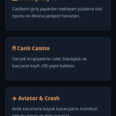
Casibom giriş yapanları bekleyen yüzlerce slot
oyunu ve devasa jackpot havuzları.
🃏 Canlı Casino
Gerçek krupiyelerle rulet, blackjack ve
baccarat keyfi. HD yayın kalitesi.
✈️ Aviator & Crash
Anlık kararlarla büyük kazançların mümkün
olduğu heyecan dolu oyunlar.