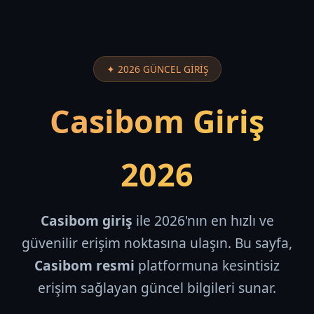
✦ 2026 GÜNCEL GİRİŞ
Casibom Giriş
2026
Casibom giriş
ile 2026'nın en hızlı ve
güvenilir erişim noktasına ulaşın. Bu sayfa,
Casibom resmi
platformuna kesintisiz
erişim sağlayan güncel bilgileri sunar.