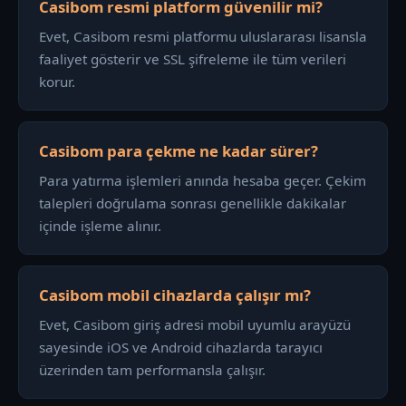
Casibom resmi platform güvenilir mi?
Evet, Casibom resmi platformu uluslararası lisansla
faaliyet gösterir ve SSL şifreleme ile tüm verileri
korur.
Casibom para çekme ne kadar sürer?
Para yatırma işlemleri anında hesaba geçer. Çekim
talepleri doğrulama sonrası genellikle dakikalar
içinde işleme alınır.
Casibom mobil cihazlarda çalışır mı?
Evet, Casibom giriş adresi mobil uyumlu arayüzü
sayesinde iOS ve Android cihazlarda tarayıcı
üzerinden tam performansla çalışır.