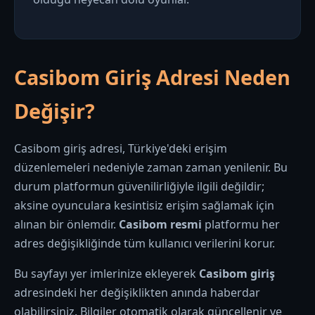
Casibom Giriş Adresi Neden
Değişir?
Casibom giriş adresi, Türkiye'deki erişim
düzenlemeleri nedeniyle zaman zaman yenilenir. Bu
durum platformun güvenilirliğiyle ilgili değildir;
aksine oyunculara kesintisiz erişim sağlamak için
alınan bir önlemdir.
Casibom resmi
platformu her
adres değişikliğinde tüm kullanıcı verilerini korur.
Bu sayfayı yer imlerinize ekleyerek
Casibom giriş
adresindeki her değişiklikten anında haberdar
olabilirsiniz. Bilgiler otomatik olarak güncellenir ve