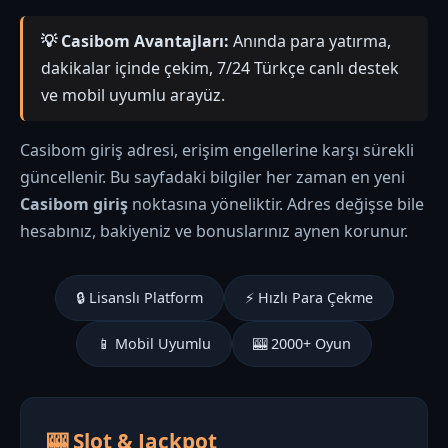
💡 Casibom Avantajları:
Anında para yatırma,
dakikalar içinde çekim, 7/24 Türkçe canlı destek
ve mobil uyumlu arayüz.
Casibom giriş adresi, erişim engellerine karşı sürekli
güncellenir. Bu sayfadaki bilgiler her zaman en yeni
Casibom giriş
noktasına yöneliktir. Adres değişse bile
hesabınız, bakiyeniz ve bonuslarınız aynen korunur.
🔒 Lisanslı Platform
⚡ Hızlı Para Çekme
📱 Mobil Uyumlu
🎰 2000+ Oyun
🎰 Slot & Jackpot