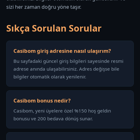
sizi her zaman doğru yöne taşır.
Sıkça Sorulan Sorular
Casibom giriş adresine nasıl ulaşırım?
Bu sayfadaki güncel giriş bilgileri sayesinde resmi
adrese anında ulaşabilirsiniz. Adres değişse bile
bilgiler otomatik olarak yenilenir.
Casibom bonus nedir?
Casibom, yeni üyelere özel %150 hoş geldin
bonusu ve 200 bedava dönüş sunar.