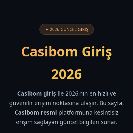
✦ 2026 GÜNCEL GİRİŞ
Casibom Giriş
2026
Casibom giriş
ile 2026'nın en hızlı ve
güvenilir erişim noktasına ulaşın. Bu sayfa,
Casibom resmi
platformuna kesintisiz
erişim sağlayan güncel bilgileri sunar.