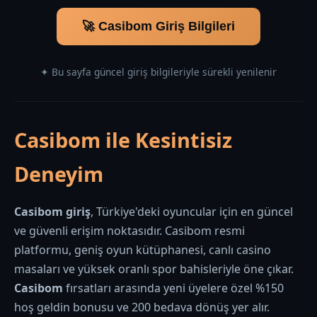
🚀 Casibom Giriş Bilgileri
✦ Bu sayfa güncel giriş bilgileriyle sürekli yenilenir
Casibom ile Kesintisiz
Deneyim
Casibom giriş
, Türkiye'deki oyuncular için en güncel
ve güvenli erişim noktasıdır. Casibom resmi
platformu, geniş oyun kütüphanesi, canlı casino
masaları ve yüksek oranlı spor bahisleriyle öne çıkar.
Casibom
fırsatları arasında yeni üyelere özel %150
hoş geldin bonusu ve 200 bedava dönüş yer alır.