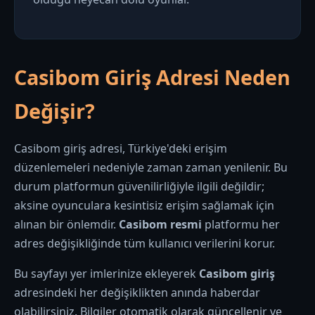
Casibom Giriş Adresi Neden
Değişir?
Casibom giriş adresi, Türkiye'deki erişim
düzenlemeleri nedeniyle zaman zaman yenilenir. Bu
durum platformun güvenilirliğiyle ilgili değildir;
aksine oyunculara kesintisiz erişim sağlamak için
alınan bir önlemdir.
Casibom resmi
platformu her
adres değişikliğinde tüm kullanıcı verilerini korur.
Bu sayfayı yer imlerinize ekleyerek
Casibom giriş
adresindeki her değişiklikten anında haberdar
olabilirsiniz. Bilgiler otomatik olarak güncellenir ve