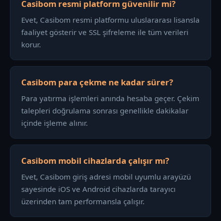
Casibom resmi platform güvenilir mi?
Evet, Casibom resmi platformu uluslararası lisansla
faaliyet gösterir ve SSL şifreleme ile tüm verileri
korur.
Casibom para çekme ne kadar sürer?
Para yatırma işlemleri anında hesaba geçer. Çekim
talepleri doğrulama sonrası genellikle dakikalar
içinde işleme alınır.
Casibom mobil cihazlarda çalışır mı?
Evet, Casibom giriş adresi mobil uyumlu arayüzü
sayesinde iOS ve Android cihazlarda tarayıcı
üzerinden tam performansla çalışır.