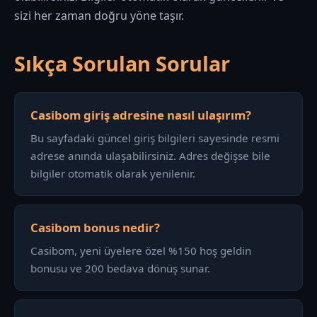
sizi her zaman doğru yöne taşır.
Sıkça Sorulan Sorular
Casibom giriş adresine nasıl ulaşırım?
Bu sayfadaki güncel giriş bilgileri sayesinde resmi
adrese anında ulaşabilirsiniz. Adres değişse bile
bilgiler otomatik olarak yenilenir.
Casibom bonus nedir?
Casibom, yeni üyelere özel %150 hoş geldin
bonusu ve 200 bedava dönüş sunar.