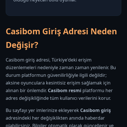
Casibom Giriş Adresi Neden
Değişir?
Casibom giriş adresi, Türkiye'deki erişim
düzenlemeleri nedeniyle zaman zaman yenilenir. Bu
durum platformun güvenilirliğiyle ilgili değildir;
aksine oyunculara kesintisiz erişim sağlamak için
alınan bir önlemdir.
Casibom resmi
platformu her
adres değişikliğinde tüm kullanıcı verilerini korur.
Bu sayfayı yer imlerinize ekleyerek
Casibom giriş
adresindeki her değişiklikten anında haberdar
olabilirsiniz. Bilgiler otomatik olarak güncellenir ve