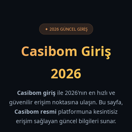
✦ 2026 GÜNCEL GİRİŞ
Casibom Giriş
2026
Casibom giriş
ile 2026'nın en hızlı ve
güvenilir erişim noktasına ulaşın. Bu sayfa,
Casibom resmi
platformuna kesintisiz
erişim sağlayan güncel bilgileri sunar.