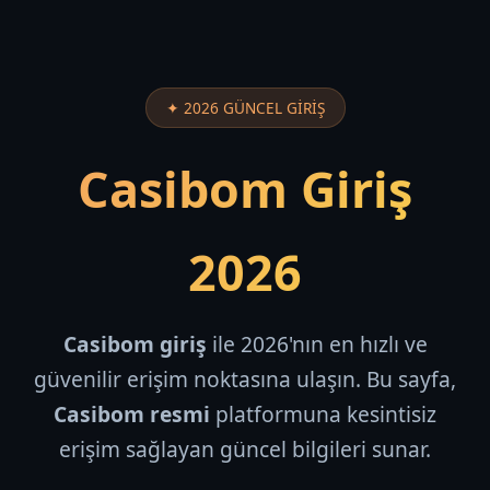
✦ 2026 GÜNCEL GİRİŞ
Casibom Giriş
2026
Casibom giriş
ile 2026'nın en hızlı ve
güvenilir erişim noktasına ulaşın. Bu sayfa,
Casibom resmi
platformuna kesintisiz
erişim sağlayan güncel bilgileri sunar.