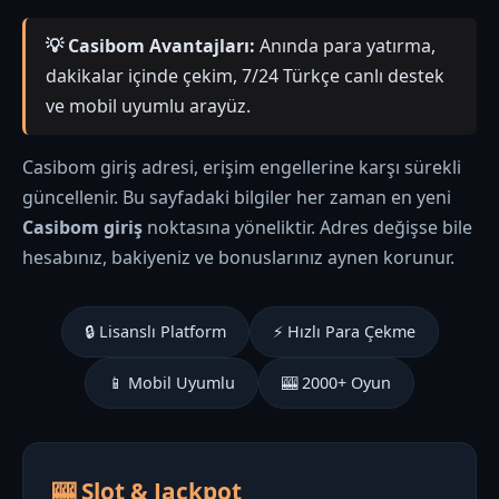
💡 Casibom Avantajları:
Anında para yatırma,
dakikalar içinde çekim, 7/24 Türkçe canlı destek
ve mobil uyumlu arayüz.
Casibom giriş adresi, erişim engellerine karşı sürekli
güncellenir. Bu sayfadaki bilgiler her zaman en yeni
Casibom giriş
noktasına yöneliktir. Adres değişse bile
hesabınız, bakiyeniz ve bonuslarınız aynen korunur.
🔒 Lisanslı Platform
⚡ Hızlı Para Çekme
📱 Mobil Uyumlu
🎰 2000+ Oyun
🎰 Slot & Jackpot