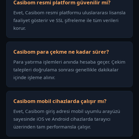
Casibom resmi platform güvenilir mi?
Evet, Casibom resmi platformu uluslararası lisansla
faaliyet gösterir ve SSL şifreleme ile tüm verileri
korur.
Casibom para çekme ne kadar sürer?
Para yatırma işlemleri anında hesaba geçer. Çekim
talepleri doğrulama sonrası genellikle dakikalar
içinde işleme alınır.
Casibom mobil cihazlarda çalışır mı?
Evet, Casibom giriş adresi mobil uyumlu arayüzü
sayesinde iOS ve Android cihazlarda tarayıcı
üzerinden tam performansla çalışır.