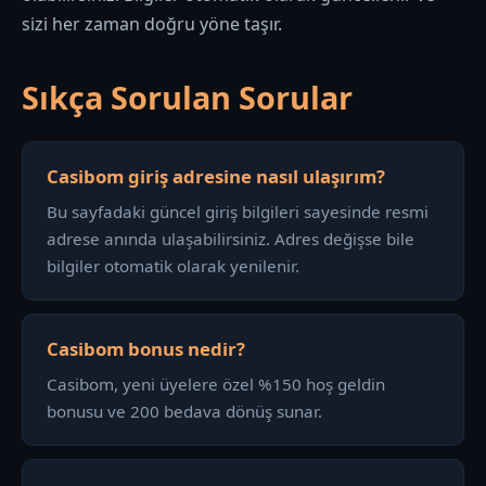
sizi her zaman doğru yöne taşır.
Sıkça Sorulan Sorular
Casibom giriş adresine nasıl ulaşırım?
Bu sayfadaki güncel giriş bilgileri sayesinde resmi
adrese anında ulaşabilirsiniz. Adres değişse bile
bilgiler otomatik olarak yenilenir.
Casibom bonus nedir?
Casibom, yeni üyelere özel %150 hoş geldin
bonusu ve 200 bedava dönüş sunar.