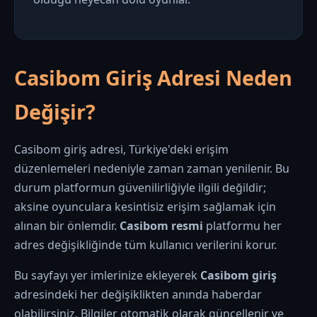
Casibom Giriş Adresi Neden
Değişir?
Casibom giriş adresi, Türkiye'deki erişim
düzenlemeleri nedeniyle zaman zaman yenilenir. Bu
durum platformun güvenilirliğiyle ilgili değildir;
aksine oyunculara kesintisiz erişim sağlamak için
alınan bir önlemdir.
Casibom resmi
platformu her
adres değişikliğinde tüm kullanıcı verilerini korur.
Bu sayfayı yer imlerinize ekleyerek
Casibom giriş
adresindeki her değişiklikten anında haberdar
olabilirsiniz. Bilgiler otomatik olarak güncellenir ve